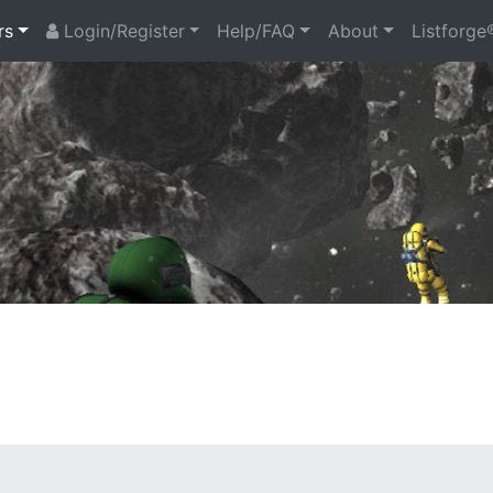
rs
Login/Register
Help/FAQ
About
Listforge