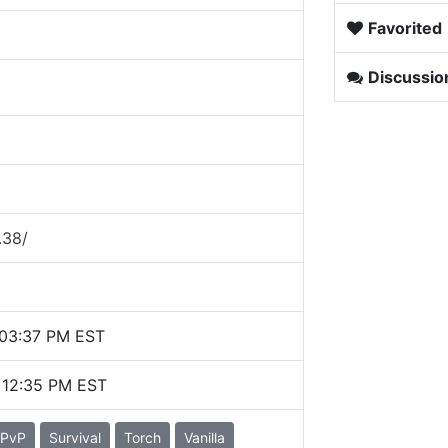
Favorited
Discussio
.38/
4 03:37 PM EST
 12:35 PM EST
PvP
Survival
Torch
Vanilla