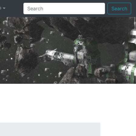
®
Search