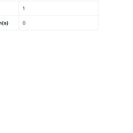
1
n(s)
0