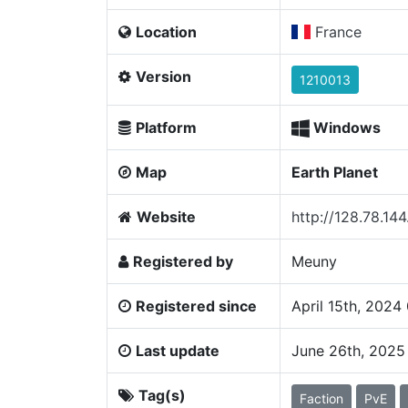
Location
France
Version
1210013
Platform
Windows
Map
Earth Planet
Website
http://128.78.144
Registered by
Meuny
Registered since
April 15th, 202
Last update
June 26th, 2025
Tag(s)
Faction
PvE